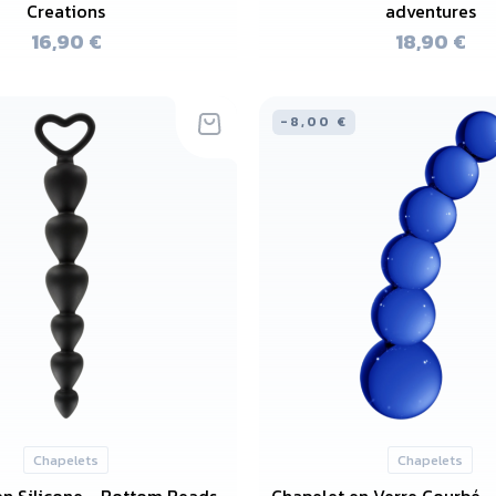
Creations
adventures
16,90 €
18,90 €
-8,00 €
Chapelets
Chapelets
en Silicone - Bottom Beads
Chapelet en Verre Courbé -