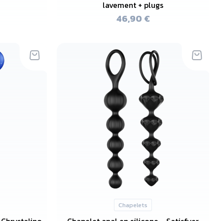
lavement + plugs
46,90 €
Chapelets
 Chrystalino
Chapelet anal en silicone - Satisfyer