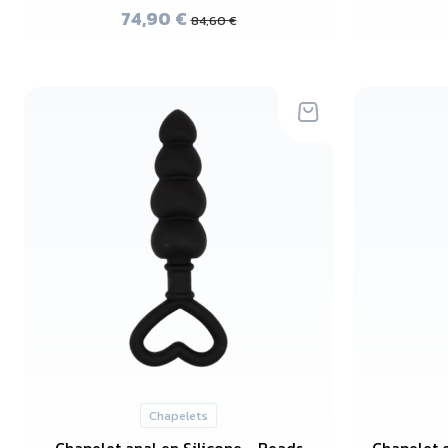
74,90 €
84,60 €
Chapelets
Chapelet anal en Silicone - Beads
Chapelet 