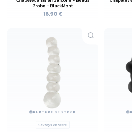
Probe - BlackMont
16,90 €
😱
RUPTURE DE STOCK
😱
Sextoys en verre