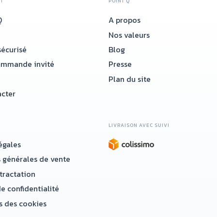
NT
POINT Q
Q
A propos
Nos valeurs
écurisé
Blog
ommande invité
Presse
Plan du site
cter
LIVRAISON AVEC SUIVI
égales
 générales de vente
étractation
e confidentialité
 des cookies