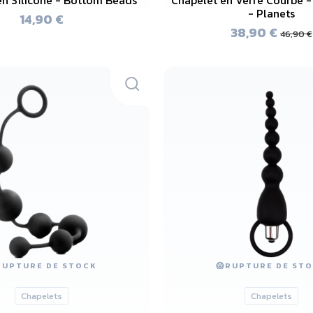
- Planets
14,90 €
38,90 €
46,90 €
RUPTURE DE STOCK
😱
RUPTURE DE ST
Chapelets
Chapelets