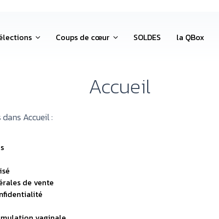
élections
Coups de cœur
SOLDES
la QBox
Accueil
 dans Accueil :
s
isé
érales de vente
fidentialité
timulation vaginale