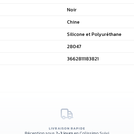
Noir
Chine
Silicone et Polyuréthane
28047
3662811183821
LIVRAISON RAPIDE
Réception sous
2-3 jours
en Colissimo Suivi