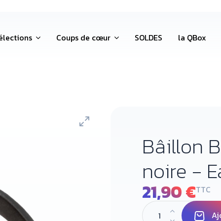
élections
Coups de cœur
SOLDES
la QBox
Bâillon B
noire - 
21,90 €
TTC
Aj