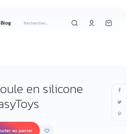
Blog
oule en silicone
EasyToys
outer au panier