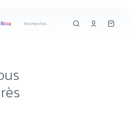
Blog
ous
rès