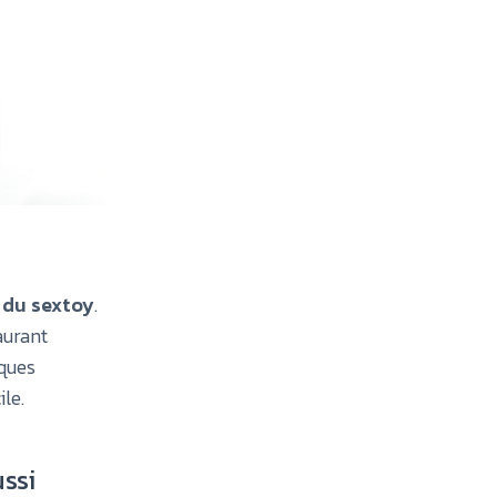
é du sextoy
.
aurant
lques
le.
ussi