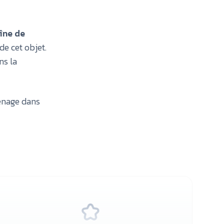
îne de
e cet objet.
ns la
énage dans