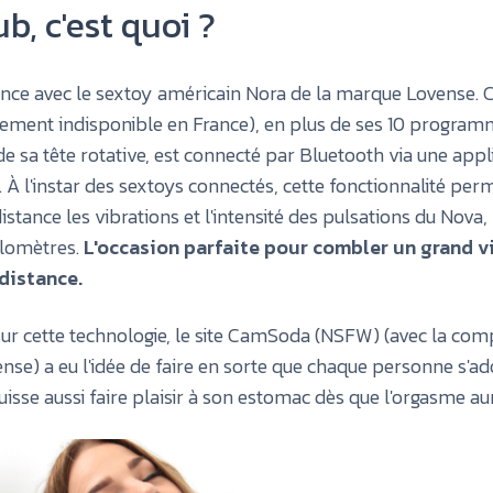
b, c'est quoi ?
ce avec le sextoy américain Nora de la marque Lovense. C
ement indisponible en France), en plus de ses 10 program
de sa tête rotative, est connecté par Bluetooth via une appl
À l'instar des
sextoys connectés
, cette fonctionnalité per
distance les vibrations et l'intensité des pulsations du Nov
kilomètres.
L'occasion parfaite pour combler un grand v
 distance.
r cette technologie, le site
CamSoda (NSFW)
(avec la comp
se) a eu l'idée de faire en sorte que chaque personne s'ad
isse aussi faire plaisir à son estomac dès que l'orgasme aur