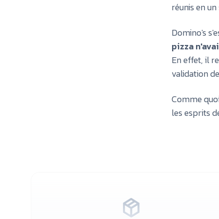
réunis en un 
Domino's s'
pizza n'ava
En effet, il 
validation d
Comme quoi,
les esprits de