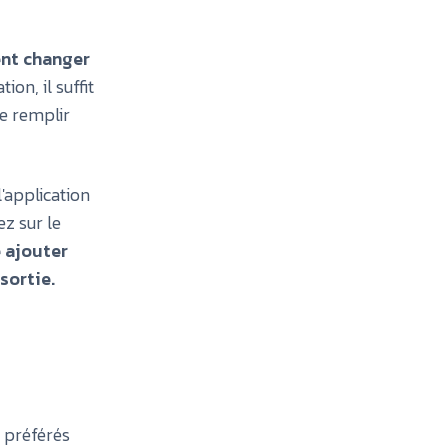
ent changer
ion, il suffit
e remplir
l'application
z sur le
 ajouter
sortie.
s préférés