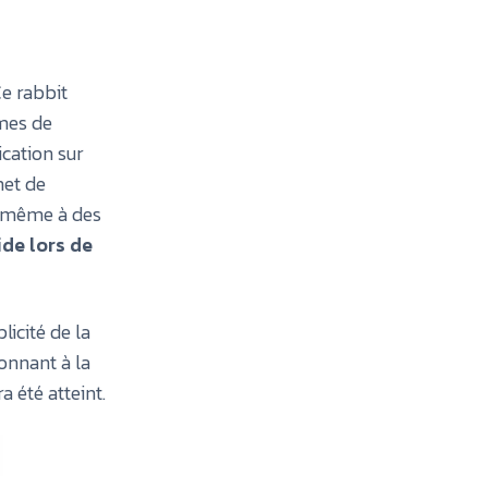
e rabbit
mes de
ication sur
met de
a, même à des
ide lors de
licité de la
onnant à la
a été atteint.