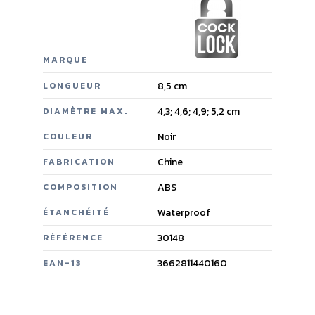
MARQUE
8,5 cm
LONGUEUR
4,3; 4,6; 4,9; 5,2 cm
DIAMÈTRE MAX.
Noir
COULEUR
Chine
FABRICATION
ABS
COMPOSITION
Waterproof
ÉTANCHÉITÉ
30148
RÉFÉRENCE
3662811440160
EAN-13