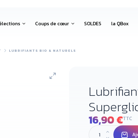
élections
Coups de cœur
SOLDES
la QBox
T
LUBRIFIANTS BIO & NATURELS
Lubrifian
Supergli
16,90 €
TTC
Aj