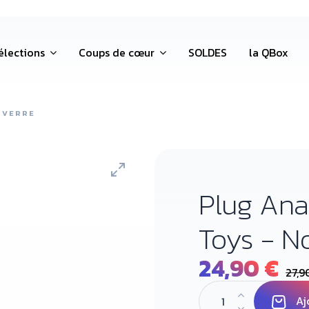
élections
Coups de cœur
SOLDES
la QBox
 VERRE
Plug Ana
Toys - No
24,90 €
27,9
Aj