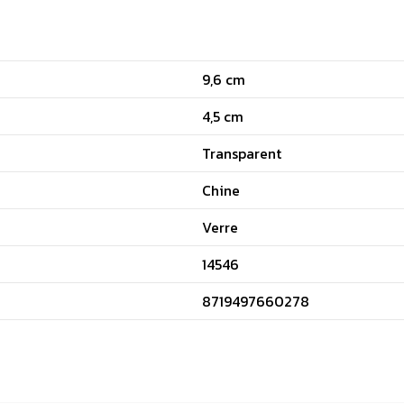
9,6 cm
4,5 cm
Transparent
Chine
Verre
14546
8719497660278