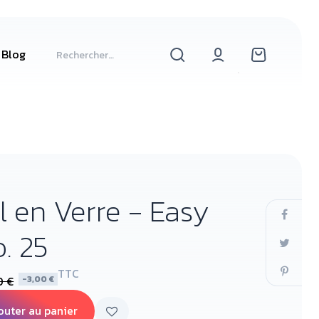
Blog
l en Verre - Easy
. 25
TTC
0 €
-3,00 €
outer au panier