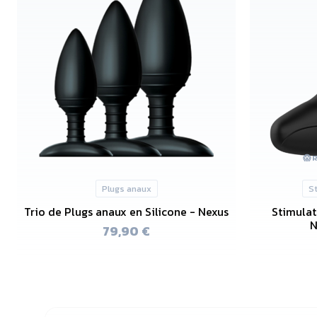
😱
Plugs anaux
S
Trio de Plugs anaux en Silicone - Nexus
Stimulat
N
79,90 €