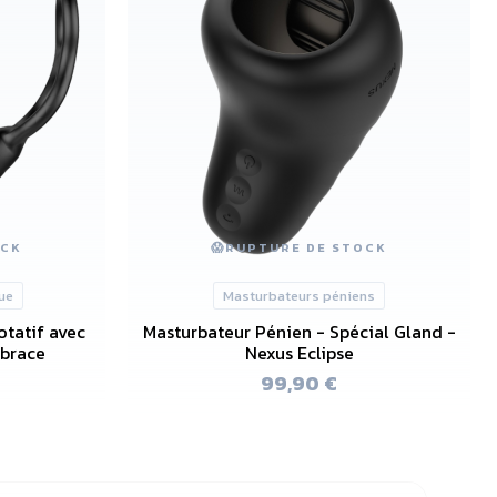
OCK
😱
RUPTURE DE STOCK
ue
Masturbateurs péniens
otatif avec
Masturbateur Pénien - Spécial Gland -
mbrace
Nexus Eclipse
99,90 €