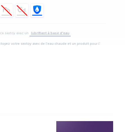
z ce sextoy avec un
lubrifiant à base d'eau
.
ttoyez votre sextoy avec de l'eau chaude et un produit pour l'