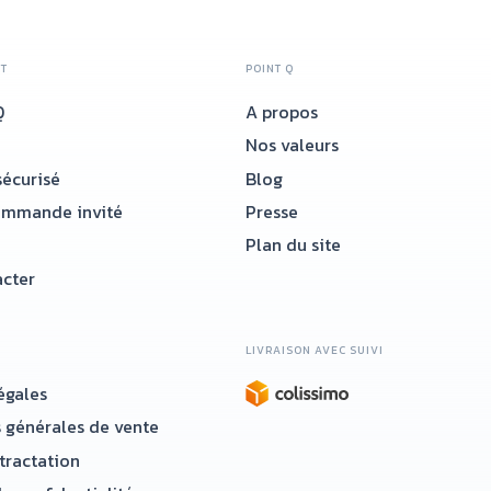
NT
POINT Q
Q
A propos
Nos valeurs
écurisé
Blog
ommande invité
Presse
Plan du site
cter
LIVRAISON AVEC SUIVI
égales
 générales de vente
étractation