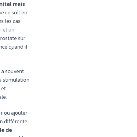
nital mais
ue ce soit en
s les cas
n et un
rostate sur
ence quand il
e a souvent
a stimulation
 et
le.
r ou ajouter
n différente
de de