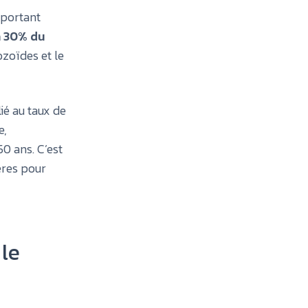
important
à 30% du
ozoïdes et le
ié au taux de
e,
50 ans. C’est
ères pour
 le