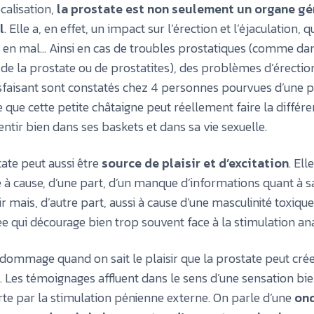
calisation,
la prostate est non seulement un organe gé
l
. Elle a, en effet, un impact sur l’érection et l’éjaculation, q
n mal... Ainsi en cas de troubles prostatiques (comme dan
e la prostate ou de prostatites), des problèmes d’érectio
tisfaisant sont constatés chez 4 personnes pourvues d’une p
e que cette petite châtaigne peut réellement faire la différ
sentir bien dans ses baskets et dans sa vie sexuelle.
tate peut aussi être
source de plaisir et d’excitation
. Ell
e à cause, d’une part, d’un manque d’informations quant à s
ir mais, d’autre part, aussi à cause d’une masculinité toxique
e qui décourage bien trop souvent face à la stimulation ana
n dommage quand on sait le plaisir que la prostate peut crée
é. Les témoignages affluent dans le sens d’une sensation bie
erte par la stimulation pénienne externe. On parle d’une
on