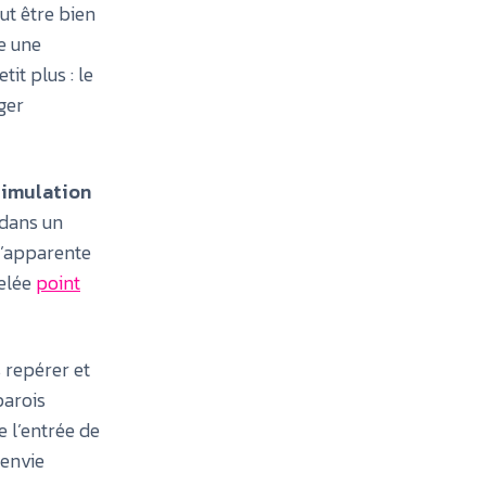
ut être bien
e une
tit plus : le
ger
timulation
 dans un
 s’apparente
pelée
point
 repérer et
parois
e l’entrée de
 envie