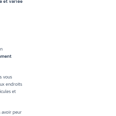
e et variée
in
ment
us vous
eux endroits
cules et
s avoir peur