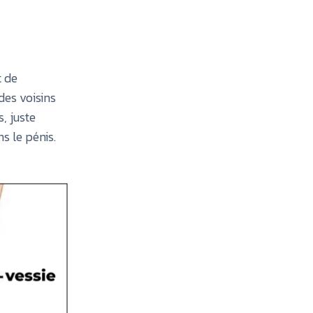
t de
des voisins
, juste
ns le pénis.