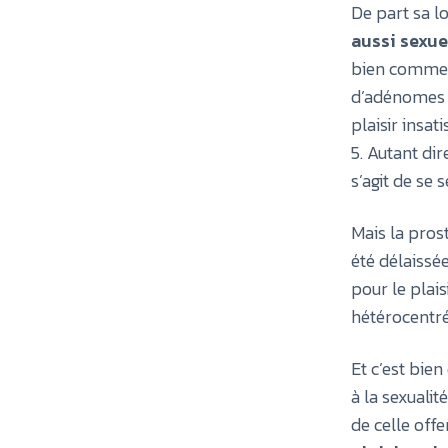
De part sa lo
aussi sexue
bien comme e
d’adénomes d
plaisir insa
5. Autant dir
s’agit de se 
Mais la pros
été délaissé
pour le plais
hétérocentré
Et c’est bie
à la sexualit
de celle off