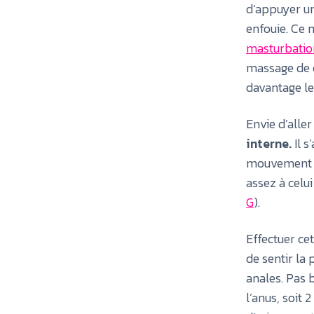
d’appuyer un 
enfouie. Ce 
masturbatio
massage de c
davantage le
Envie d’aller
interne.
Il s
mouvement de
assez à celui
G
).
Effectuer ce
de sentir la 
anales. Pas b
l’anus, soit 